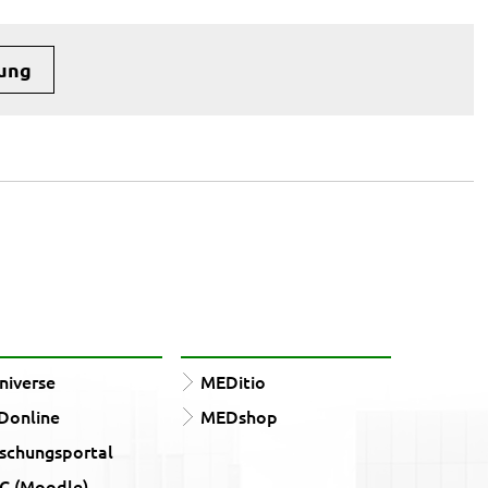
uung
iverse
MEDitio
Donline
MEDshop
schungsportal
C (Moodle)