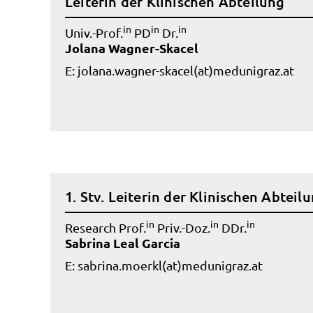
Leiterin der Klinischen Abteilung
in
in
in
Univ.-Prof.
PD
Dr.
Jolana Wagner-Skacel
E:
jolana.wagner-skacel(at)medunigraz.at
1. Stv. Leiterin der Klinischen Abteil
in
in
in
Research Prof.
Priv.-Doz.
DDr.
Sabrina Leal Garcia
E:
sabrina.moerkl(at)medunigraz.at