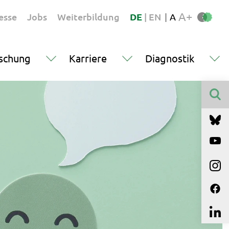
A+
esse
Jobs
Weiterbildung
DE
|
EN
|
A
schung
Karriere
Diagnostik
Finden