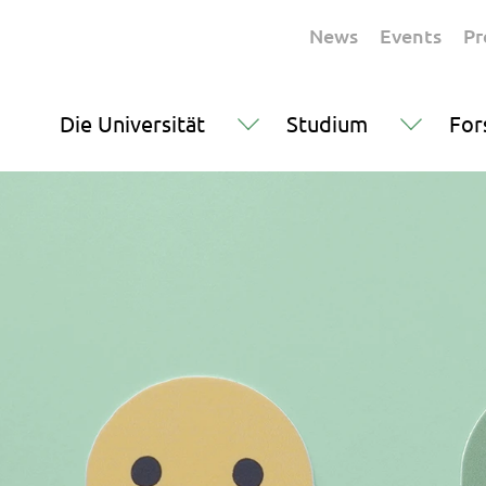
News
Events
Pr
Die Universität
Studium
For